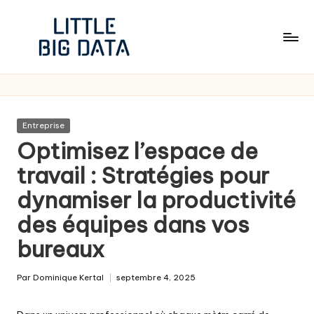
Skip
to
content
Posted
Entreprise
in
Optimisez l’espace de
travail : Stratégies pour
dynamiser la productivité
des équipes dans vos
bureaux
Par
Dominique Kertal
septembre 4, 2025
Posted
by