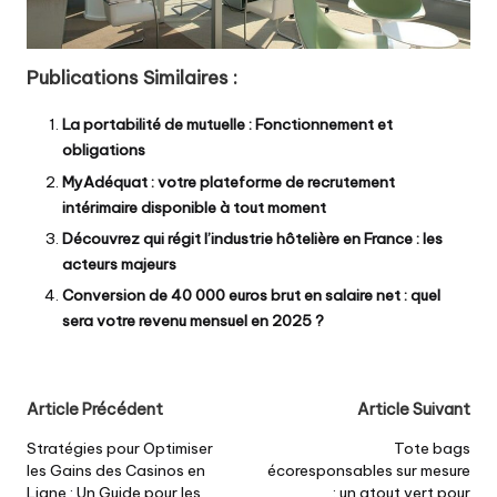
Publications Similaires :
La portabilité de mutuelle : Fonctionnement et
obligations
MyAdéquat : votre plateforme de recrutement
intérimaire disponible à tout moment
Découvrez qui régit l’industrie hôtelière en France : les
acteurs majeurs
Conversion de 40 000 euros brut en salaire net : quel
sera votre revenu mensuel en 2025 ?
Post
Article Précédent
Article Suivant
navigation
Stratégies pour Optimiser
Tote bags
les Gains des Casinos en
écoresponsables sur mesure
Ligne : Un Guide pour les
: un atout vert pour